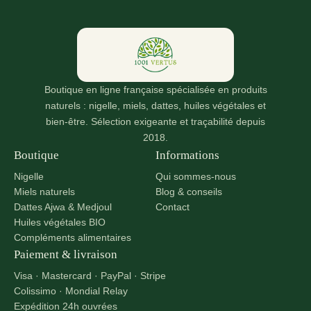
Les
options
peuvent
être
choisies
sur
Boutique en ligne française spécialisée en produits
la
naturels : nigelle, miels, dattes, huiles végétales et
page
bien-être. Sélection exigeante et traçabilité depuis
du
2018.
produit
Boutique
Informations
Nigelle
Qui sommes-nous
Miels naturels
Blog & conseils
Dattes Ajwa & Medjoul
Contact
Huiles végétales BIO
Compléments alimentaires
Paiement & livraison
Visa · Mastercard · PayPal · Stripe
Colissimo · Mondial Relay
Expédition 24h ouvrées