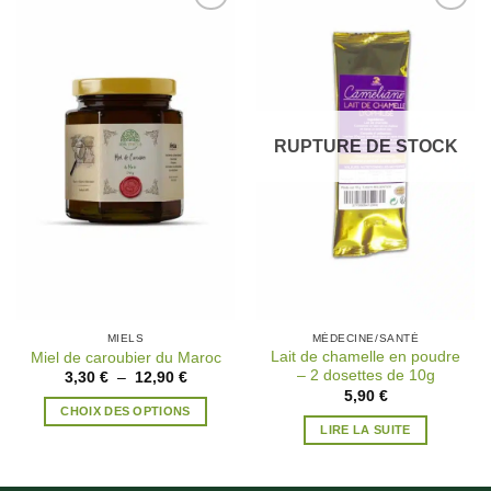
Ajouter
Ajouter
à la
à la
wishlist
wishlist
RUPTURE DE STOCK
MIELS
MÉDECINE/SANTÉ
Lait de chamelle en poudre
Miel de caroubier du Maroc
– 2 dosettes de 10g
Plage
3,30
€
–
12,90
€
de
Ce
5,90
€
prix :
CHOIX DES OPTIONS
produit
3,30 €
LIRE LA SUITE
à
a
12,90 €
plusieurs
variations.