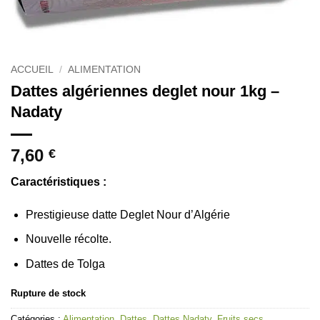
ACCUEIL
/
ALIMENTATION
Dattes algériennes deglet nour 1kg –
Nadaty
7,60
€
Caractéristiques :
Prestigieuse datte Deglet Nour d’Algérie
Nouvelle récolte.
Dattes de Tolga
Rupture de stock
Catégories :
Alimentation
,
Dattes
,
Dattes Nadaty
,
Fruits secs