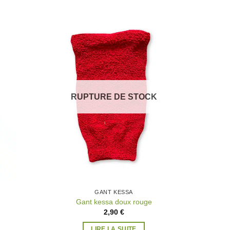
uter
Ajouter
la
à la
list
wishlist
RUPTURE DE STOCK
GANT KESSA
Gant kessa doux rouge
2,90
€
LIRE LA SUITE