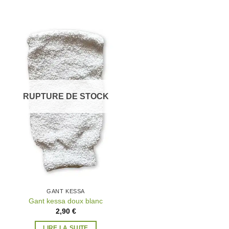
Ajouter
à la
wishlist
RUPTURE DE STOCK
GANT KESSA
Gant kessa doux blanc
2,90
€
LIRE LA SUITE