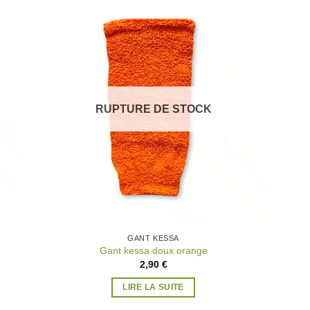
uter
Ajouter
la
à la
list
wishlist
RUPTURE DE STOCK
GANT KESSA
Gant kessa doux orange
2,90
€
LIRE LA SUITE