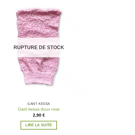
Ajouter
à la
wishlist
2 avis
RUPTURE DE STOCK
GANT KESSA
Gant kessa doux rose
2,90
€
LIRE LA SUITE