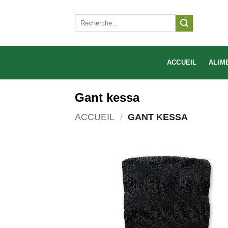
Aller
au
Recherche
pour :
contenu
ACCUEIL
ALIM
Gant kessa
ACCUEIL
/
GANT KESSA
Ajo
à 
wish