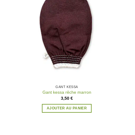
la
à la
list
wishlist
GANT KESSA
Gant kessa rêche marron
3,50
€
AJOUTER AU PANIER