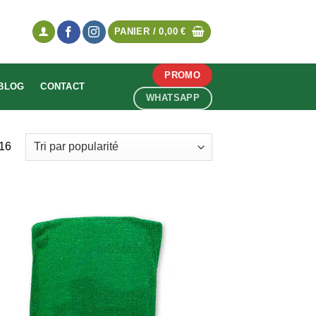
PANIER /
0,00
€
PROMO
BLOG
CONTACT
WHATSAPP
 16
Ajouter
à la
wishlist