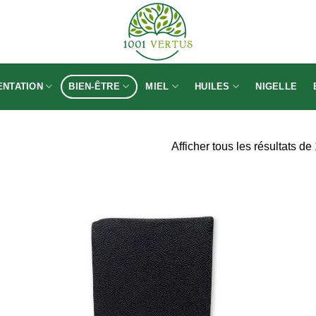
ENTATION
BIEN-ÊTRE
MIEL
HUILES
NIGELLE
Afficher tous les résultats de
uter
Ajouter
la
à la
list
wishlist