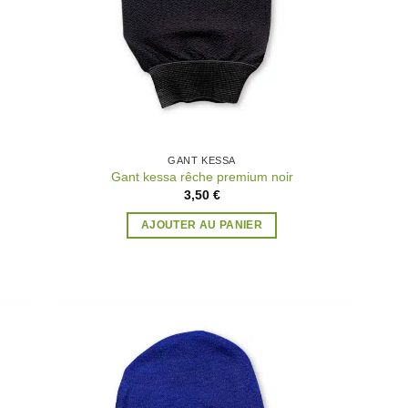
GANT KESSA
Gant kessa rêche premium noir
3,50
€
AJOUTER AU PANIER
uter
Ajouter
la
à la
list
wishlist