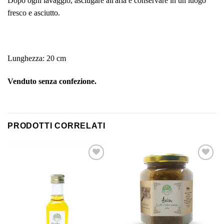
Dopo ogni lavaggio, asciugare all'aria e conservare in un luogo
fresco e asciutto.
Lunghezza: 20 cm
Venduto senza confezione.
PRODOTTI CORRELATI
Aggiungi
Aggiungi
alla lista
alla lista
dei
dei
desideri
desideri