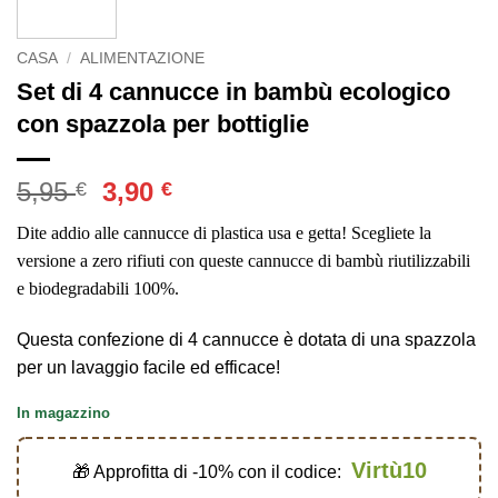
CASA
/
ALIMENTAZIONE
Set di 4 cannucce in bambù ecologico
con spazzola per bottiglie
Il
Il
5,95
3,90
€
€
prezzo
prezzo
Dite addio alle cannucce di plastica usa e getta! Scegliete la
originale
attuale
versione a zero rifiuti con queste cannucce di bambù riutilizzabili
era:
è:
e biodegradabili 100%.
5,95 €.
3,90 €.
Questa confezione di 4 cannucce è dotata di una spazzola
per un lavaggio facile ed efficace!
In magazzino
Virtù10
🎁 Approfitta di -10% con il codice: