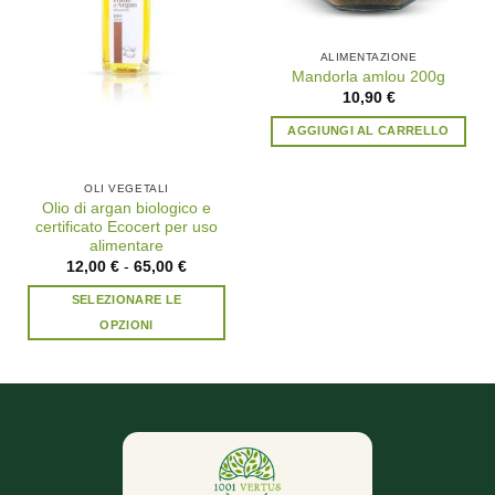
ALIMENTAZIONE
Mandorla amlou 200g
10,90
€
AGGIUNGI AL CARRELLO
OLI VEGETALI
Olio di argan biologico e
certificato Ecocert per uso
alimentare
Fascia
12,00
€
-
65,00
€
di
Questo
prezzo:
SELEZIONARE LE
prodotto
Da
12,00 €
OPZIONI
ha
a
65,00 €
più
varianti.
Le
opzioni
possono
essere
scelte